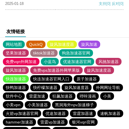
2025-01-18
支持
[0]
反对
[0]
友情链接
网站地图
QuickQ
旋风加速度器
旋风加速
坚果加速器
tiktok加速器
狗急加速器官网
免费vqn外网加速
小蓝鸟
优途加速器官网
风驰加速器
旋风加速器
免费vps加速器外网苹果版
旋风加速度器
快连加速器
快连加速器官网入口
原子加速器
快鸭加速器
快柠檬加速器
旋风加速度器
外网网址导航
软件中心
雷霆加速
狂飙加速器
哔咔漫画
小美
小美vpn
小美加速器
黑洞海外npv加速梯子
火箭vp加速器官网
优途加速器
雷霆加器速
速帆加速器
hammer加速器
雷霆vp加速器
银河vqn官网