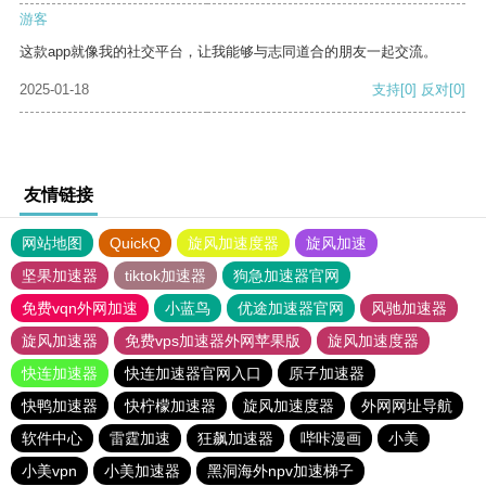
游客
这款app就像我的社交平台，让我能够与志同道合的朋友一起交流。
2025-01-18
支持
[0]
反对
[0]
友情链接
网站地图
QuickQ
旋风加速度器
旋风加速
坚果加速器
tiktok加速器
狗急加速器官网
免费vqn外网加速
小蓝鸟
优途加速器官网
风驰加速器
旋风加速器
免费vps加速器外网苹果版
旋风加速度器
快连加速器
快连加速器官网入口
原子加速器
快鸭加速器
快柠檬加速器
旋风加速度器
外网网址导航
软件中心
雷霆加速
狂飙加速器
哔咔漫画
小美
小美vpn
小美加速器
黑洞海外npv加速梯子