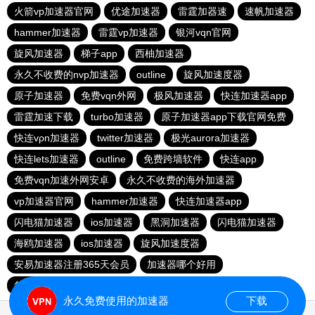
火箭vp加速器官网
优途加速器
雷霆加器速
速帆加速器
hammer加速器
雷霆vp加速器
银河vqn官网
旋风加速器
梯子app
西柚加速器
永久不收费的nvp加速器
outline
旋风加速度器
原子加速器
免费vqn外网
极风加速器
快连加速器app
雷霆加速下载
turbo加速器
原子加速器app下载官网免费
快连vρn加速器
twitter加速器
极光aurora加速器
快连lets加速器
outline
免费跨墙软件
快连app
免费vqn加速外网安卓
永久不收费的海外加速器
vp加速器官网
hammer加速器
快连加速器app
闪电猫加速器
ios加速器
黑洞加速器
闪电猫加速器
海鸥加速器
ios加速器
旋风加速度器
安易加速器注册365天会员
加速器哪个好用
每天试用一小时加速器
大象加速器
飞鸟加速器
永久免费使用的加速器
下载