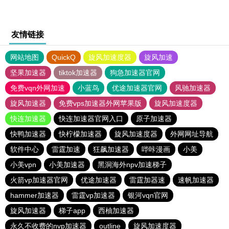
友情链接
网站地图
QuickQ
旋风加速度器
旋风加速
坚果加速器
tiktok加速器
狗急加速器官网
免费vqn外网加速
小蓝鸟
优途加速器官网
风驰加速器
旋风加速器
免费vps加速器外网苹果版
旋风加速度器
快连加速器
快连加速器官网入口
原子加速器
快鸭加速器
快柠檬加速器
旋风加速度器
外网网址导航
软件中心
雷霆加速
狂飙加速器
哔咔漫画
小美
小美vpn
小美加速器
黑洞海外npv加速梯子
火箭vp加速器官网
优途加速器
雷霆加器速
速帆加速器
hammer加速器
雷霆vp加速器
银河vqn官网
旋风加速器
梯子app
西柚加速器
永久不收费的nvp加速器
outline
旋风加速度器