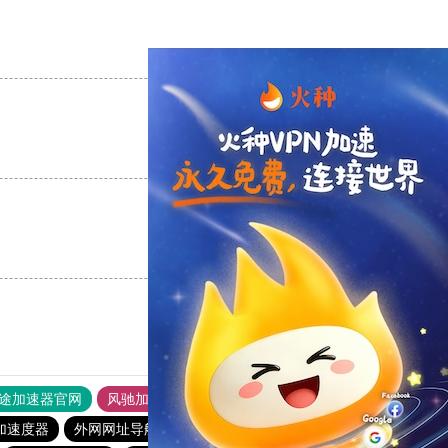
支持
[0]
反对
[0]
支持
[0]
反对
[0]
支持
[0]
反对
[0]
途加速器官网
风驰加速器
旋风加速器
加速度器
外网网址导航
软件中心
雷霆加速
狂飙加速器