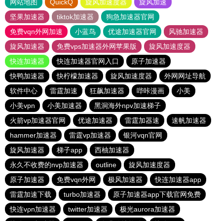
网站地图
QuickQ
旋风加速度器
旋风加速
坚果加速器
tiktok加速器
狗急加速器官网
免费vqn外网加速
小蓝鸟
优途加速器官网
风驰加速器
旋风加速器
免费vps加速器外网苹果版
旋风加速度器
快连加速器
快连加速器官网入口
原子加速器
快鸭加速器
快柠檬加速器
旋风加速度器
外网网址导航
软件中心
雷霆加速
狂飙加速器
哔咔漫画
小美
小美vpn
小美加速器
黑洞海外npv加速梯子
火箭vp加速器官网
优途加速器
雷霆加器速
速帆加速器
hammer加速器
雷霆vp加速器
银河vqn官网
旋风加速器
梯子app
西柚加速器
永久不收费的nvp加速器
outline
旋风加速度器
原子加速器
免费vqn外网
极风加速器
快连加速器app
雷霆加速下载
turbo加速器
原子加速器app下载官网免费
快连vρn加速器
twitter加速器
极光aurora加速器