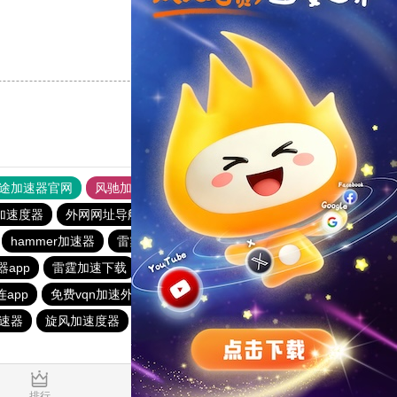
支持
[0]
反对
[0]
途加速器官网
风驰加速器
旋风加速器
加速度器
外网网址导航
软件中心
雷霆加速
狂飙加速器
hammer加速器
雷霆vp加速器
银河vqn官网
旋风加速器
app
雷霆加速下载
turbo加速器
连app
免费vqn加速外网安卓
永久不收费的海外加速器
加速器
旋风加速度器
安易加速器注册365天会员
0.040300s
排行
推荐