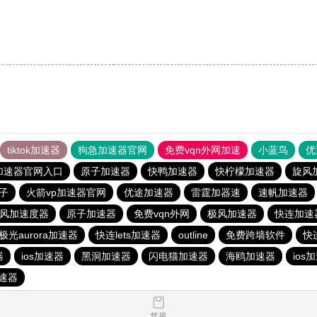
tiktok加速器
狗急加速器官网
免费vqn外网加速
小蓝鸟
优
加速器官网入口
原子加速器
快鸭加速器
快柠檬加速器
旋风
子
火箭vp加速器官网
优途加速器
雷霆加器速
速帆加速器
风加速度器
原子加速器
免费vqn外网
极风加速器
快连加速器
极光aurora加速器
快连lets加速器
outline
免费跨墙软件
快
器
ios加速器
黑洞加速器
闪电猫加速器
海鸥加速器
ios
速器
苹果