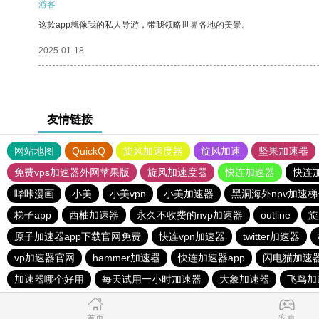
游客
这款app就像我的私人导游，带我领略世界各地的美景。
2025-01-18
友情链接
网站地图
QuickQ
旋风加速度器
旋风加速
坚果加速器
免费vps加速器外网苹果版
旋风加速度器
快连加速器
快连
哔咔漫画
小美
小美vpn
小美加速器
黑洞海外npv加速梯
梯子app
西柚加速器
永久不收费的nvp加速器
outline
旋
原子加速器app下载官网免费
快连vρn加速器
twitter加速器
vp加速器官网
hammer加速器
快连加速器app
闪电猫加速
加速器哪个好用
每天试用一小时加速器
大象加速器
飞鸟加
首页
安卓