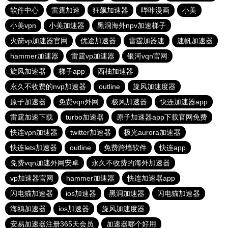
软件中心
雷霆加速
狂飙加速器
哔咔漫画
小美
小美vpn
小美加速器
黑洞海外npv加速梯子
火箭vp加速器官网
优途加速器
雷霆加器速
速帆加速器
hammer加速器
雷霆vp加速器
银河vqn官网
旋风加速器
梯子app
西柚加速器
永久不收费的nvp加速器
outline
旋风加速度器
原子加速器
免费vqn外网
极风加速器
快连加速器app
雷霆加速下载
turbo加速器
原子加速器app下载官网免费
快连vρn加速器
twitter加速器
极光aurora加速器
快连lets加速器
outline
免费跨墙软件
快连app
免费vqn加速外网安卓
永久不收费的海外加速器
vp加速器官网
hammer加速器
快连加速器app
闪电猫加速器
ios加速器
黑洞加速器
闪电猫加速器
海鸥加速器
ios加速器
旋风加速度器
安易加速器注册365天会员
加速器哪个好用