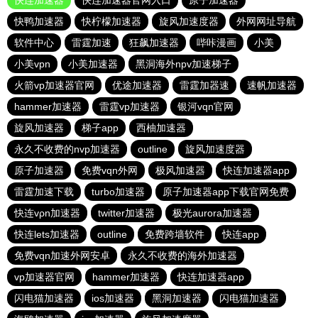
快连加速器
快连加速器官网入口
原子加速器
快鸭加速器
快柠檬加速器
旋风加速度器
外网网址导航
软件中心
雷霆加速
狂飙加速器
哔咔漫画
小美
小美vpn
小美加速器
黑洞海外npv加速梯子
火箭vp加速器官网
优途加速器
雷霆加器速
速帆加速器
hammer加速器
雷霆vp加速器
银河vqn官网
旋风加速器
梯子app
西柚加速器
永久不收费的nvp加速器
outline
旋风加速度器
原子加速器
免费vqn外网
极风加速器
快连加速器app
雷霆加速下载
turbo加速器
原子加速器app下载官网免费
快连vρn加速器
twitter加速器
极光aurora加速器
快连lets加速器
outline
免费跨墙软件
快连app
免费vqn加速外网安卓
永久不收费的海外加速器
vp加速器官网
hammer加速器
快连加速器app
闪电猫加速器
ios加速器
黑洞加速器
闪电猫加速器